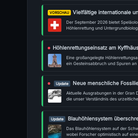
Vielfältige internationale und nationale Sp
VORSCHAU
Der September 2026 bietet Speläolo
Höhlenrettung und Untergrundbiologi
Höhlenrettungseinsatz am Kyffhäuse
Eine großangelegte Höhlenrettungs
ein Gesteinsabbruch und Spuren an
Neue menschliche Fossilien in der Gra
Update
Aktuelle Ausgrabungen in der Gran 
die unser Verständnis des urzeitlich
Blauhöhlensystem überschreitet die 19-Kilom
Update
Das Blauhöhlensystem auf der Schwä
wobei Forscher optimistisch auf ein