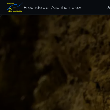
Freunde
Freunde der Aachhöhle e.V.
A
der
Aachhöhle