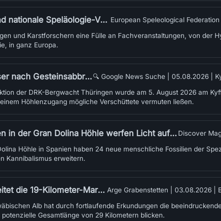
eläologie-Veranstaltungen im September 2026
European Speleological Federation
gen und Karstforschern eine Fülle an Fachveranstaltungen, von der Hy
e, in ganz Europa.
r nach Gesteinsabbruch
🔍 Google News Suche |
05.08.2026
|
K
aktion der DRK-Bergwacht Thüringen wurde am 5. August 2026 am Kyf
 einem Höhlenzugang mögliche Verschüttete vermuten ließen.
n Dolina Höhle werfen Licht auf prähistorischen Kannibalismus
Discover Mag
Dolina Höhle in Spanien haben 24 neue menschliche Fossilien der Spe
en Kannibalismus erweitern.
eter-Marke mit weiteren Neuentdeckungen
Arge Grabenstetten |
03.08.2026
|
bischen Alb hat durch fortlaufende Erkundungen die beeindruckende 
e potenzielle Gesamtlänge von 29 Kilometern blicken.