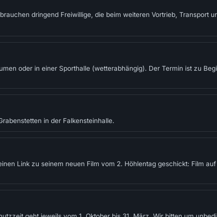
auchen dringend Freiwillige, die beim weiteren Vortrieb, Transport 
umen oder in einer Sporthalle (wetterabhängig). Der Termin ist zu B
abenstetten in der Falkensteinhalle.
einen Link zu seinem neuen Film vom 2. Höhlentag geschickt: Film au
tzzeit geht jeweils vom 1. Oktober bis 31. März. Wir bitten um unbed